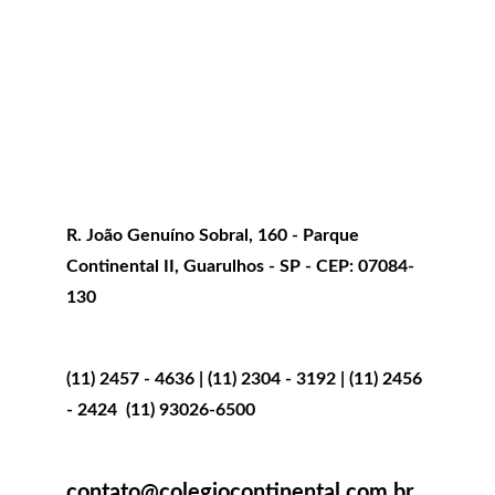
Endereço
R. João Genuíno Sobral, 160 - Parque 
Continental II, Guarulhos - SP - CEP: 07084-
130
Telefones:
(11) 2457 - 4636 | (11) 2304 - 3192 | (11) 2456 
- 2424  (11) 93026-6500
E-mail:
contato@colegiocontinental.com.br