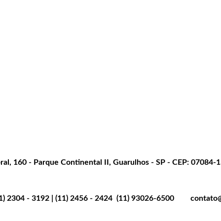
al, 160 - Parque Continental II, Guarulhos - SP - CEP: 07084-
E-mail
11) 2304 - 3192 | (11) 2456 - 2424  (11) 93026-6500
contato@