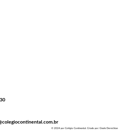
130
:
colegiocontinental.com.br
© 2024 por Colégio Continental. Criado por: Gisele Dervichian